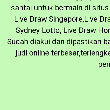
santai untuk bermain di situ
Live Draw Singapore,Live Dr
Sydney Lotto, Live Draw Ho
Sudah diakui dan dipastikan
judi online terbesar,terlen
pe