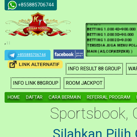
BETTING 1.000 4D=2.000.0
+855885706744
BETTING 1.000 3D=200.000
BETTING 1.000 2D=20.000
PRIZE 3
BETTING 1.000 4D=900.000
BETTING 1.000 3D=90.000
BETTING 1.000 2D=9.000
TERSEDIA JUGA MENU PO
,
:
:
MAIN (AS,COP,KEP,EKR) 
HASIL BETTINGAN LANGSU
+855885706744
KAISARTOTO88 (NO DISKO
INFO RESULT 88 GROUP
WA
INFO LINK 88GROUP
ROOM JACKPOT
HOME
DAFTAR
CARA BERMAIN
REFERRAL PROGRAM
Sportsbook,
Silahkan Pili